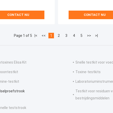
CONTACT NU
CONTACT NU
Page 1 of 5
|<
<<
1
2
3
4
5
>>
>|
toxines Elisa Kit
Snelle testkit voor voed
oontestkit
Toxine-testkits
mine-testkit
Laboratoriuminstrume
selproefstrook
Testkit voor residuen 
bestrijdingsmiddelen
snelle teststrook