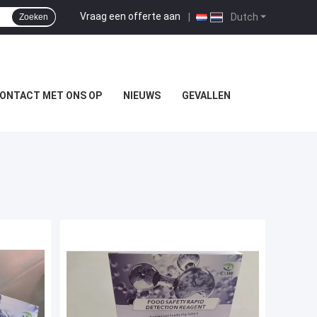
Vraag een offerte aan
|
Dutch
Zoeken
ONTACT MET ONS OP
NIEUWS
GEVALLEN