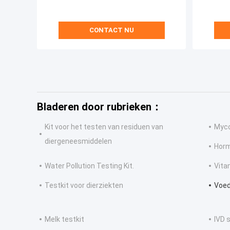
CONTACT NU
Bladeren door rubrieken：
Kit voor het testen van residuen van
Myco
diergeneesmiddelen
Horm
Water Pollution Testing Kit.
Vita
Testkit voor dierziekten
Voed
Melk testkit
IVD 