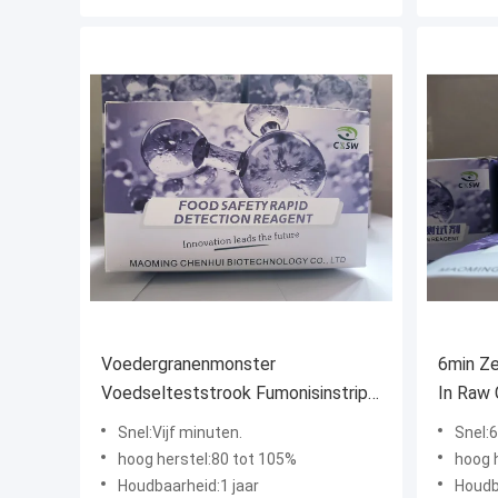
Voedergranenmonster
6min Ze
Voedselteststrook Fumonisinstrip
In Raw 
Testkit 100ppb
Test Ki
Snel:Vijf minuten.
Snel:
hoog herstel:80 tot 105%
hoog 
Houdbaarheid:1 jaar
Houdb