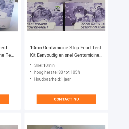
test
10min Gentamicine Strip Food Test
ïne Test
Kit Eenvoudig en snel Gentamicine
Teast 8ppb - 10ppb
Snel:10min
hoog herstel:80 tot 105%
Houdbaarheid:1 jaar
CONTACT NU