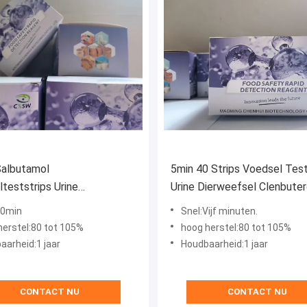
Salbutamol
5min 40 Strips Voedsel Test
teststrips Urine
Urine Dierweefsel Clenbuter
fsel Varken
Kit
10min
Snel:Vijf minuten.
amoltest 5ppb
herstel:80 tot 105%
hoog herstel:80 tot 105%
aarheid:1 jaar
Houdbaarheid:1 jaar
CONTACT NU
CONTACT NU