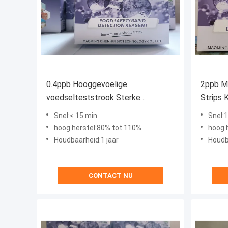
0.4ppb Hooggevoelige
2ppb M
voedselteststrook Sterke
Strips 
stabiliteit Salmonella teststrook
Strip
Snel:< 15 min
Snel:
hoog herstel:80% tot 110%
hoog 
Houdbaarheid:1 jaar
Houdb
CONTACT NU