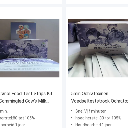
ranol Food Test Strips Kit
5min Ochratoxinen
Commingled Cow's Milk
Voedselteststrook Ochrato
t 1ppb
Testkit 5ppb
6min.
Snel:Vijf minuten.
herstel:80 tot 105%
hoog herstel:80 tot 105%
aarheid:1 jaar
Houdbaarheid:1 jaar