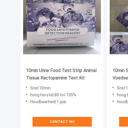
10min Urine Food Test Strip Animal
10min 
Tissue Ractopamine Test Kit
Voedsel
Dierwee
Snel:10min
Snel:
Salbut
hoog herstel:80 tot 105%
hoog 
Houdbaarheid:1 jaar
Houdb
CONTACT NU