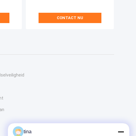
CONTACT NU
selveiligheid
nt
van
tina