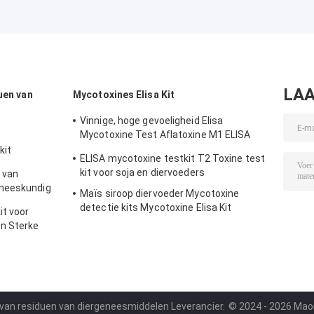
LAA
uen van
Mycotoxines Elisa Kit
Vinnige, hoge gevoeligheid Elisa
Mycotoxine Test Aflatoxine M1 ELISA
Test Kit 0,01 Ng/G
kit
ELISA mycotoxine testkit T2 Toxine test
it
kit voor soja en diervoeders
 van
eneeskundig
Maïs siroop diervoeder Mycotoxine
e Testkit
detectie kits Mycotoxine Elisa Kit
it voor
Aflatoxine test kit 2,5ug/kg
n Sterke
ELISA testkit
n van residuen van diergeneesmiddelen Leverancier.
© 2024 - 2026 Maomi