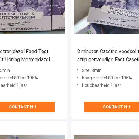
etronidazol Food Test
8 minuten Caseïne voedsel 
Kit Honing Metronidazol
strip eenvoudige Fast Case
Kit
15min
Snel:8min
herstel:80 tot 105%
hoog herstel:80 tot 105%
aarheid:1 jaar
Houdbaarheid:1 jaar
CONTACT NU
CONTACT NU