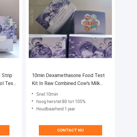
 Strip
10min Dexamethasone Food Test
ol Test
Kit In Raw Combined Cow's Milk
Dexamethasone Test
Snel:10min
hoog herstel:80 tot 105%
Houdbaarheid:1 jaar
CONTACT NU