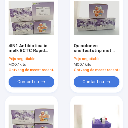
4IN1 Antibiotica in
Quinolones
melk BCTC Rapid
snelteststrip met
Test Strip met 6
96T-specificatie, 6
Prijs:
negotiable
Prijs:
negotiable
minuten detectietijd
minuten detectietijd
MOQ:
1kits
MOQ:
1kits
96T Specificatie en
en 80-105% herstel
80-105% herstel
voor rauwe melk en
Ontvang de meest recente Prijs
Ontvang de meest recente Prij
melkpoeder
Contact nu
Contact nu
Huis
Producten
Video's