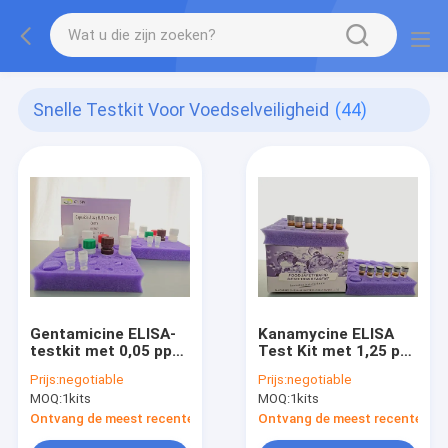
Snelle Testkit Voor Voedselveiligheid
(44)
Gentamicine ELISA-
Kanamycine ELISA
testkit met 0,05 ppm
Test Kit met 1,25 ppb
hoge gevoeligheid, ≥
Gevoeligheid, 80-
Prijs:
negotiable
Prijs:
negotiable
80% hoog herstel en
110% Herstel en 1,5
MOQ:
1kits
MOQ:
1kits
8 min detectietijd
Uur Detectietijd voor
voor diervoeding,
Vaccin Serum en
Ontvang de meest recente Prijs
Ontvang de meest recente Prij
melk en serum
Plasma