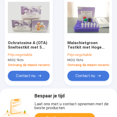
Ochratoxine A (OTA)
Malachietgroen
Sneltestkit met 5
Testkit met Hoge
ppb Detectielimiet,
Herstelgraad 80-
Prijs:
negotiable
Prijs:
negotiable
10 min Detectietijd
105% en Snelle
MOQ:
1kits
MOQ:
1kits
en 80-105% Herstel
Detectie in 10
voor Granen en
minuten voor Vis- en
Ontvang de meest recente Prijs
Ontvang de meest recente Prij
Diervoeders
Garnalenweefsels en
Watermonsters
Contact nu
Contact nu
Bespaar je tijd
Laat ons met u contact opnemen met de
beste producten.