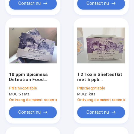
Contact nu
Contact nu
10 ppm Spiciness
T2 Toxin Sneltestkit
Detection Food
met 5 ppb
Safety Rapid Test Kit
detectielimiet, 10
Prijs:
negotiable
Prijs:
negotiable
Capsaïcine Assay
minuten detectietijd
MOQ:
5 sets
MOQ:
1kits
Test Kit 96T
en 80-105% herstel
voor granen en
Ontvang de meest recente Prijs
Ontvang de meest recente Prij
diervoeders
Contact nu
Contact nu