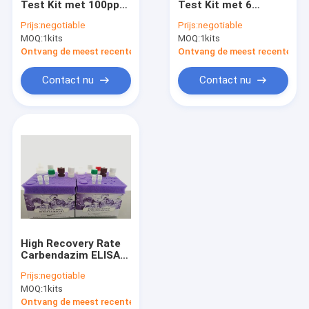
Test Kit met 100ppb
Test Kit met 6
Hormoontestkit
LOD, 10 minuten
minuten detectietijd
Prijs:
negotiable
Prijs:
negotiable
snelle detectie en
voor 60 ppm
MOQ:
Toxine-testkits
1kits
MOQ:
1kits
80-105% herstel voor
pluimvee-eieren en
weefsels en eieren
80-105% hoog
Ontvang de meest recente Prijs
Ontvang de meest recente Prij
herstel
Water Pollution Testing Kit.
Contact nu
Contact nu
Vitamine-testkit
Laboratoriuminstrument
Testkit voor dierziekten
Voedselproefstrook
Testkit voor residuen van bestrijdingsmiddelen
High Recovery Rate
Melk testkit
Carbendazim ELISA
Test Kit met snelle
Prijs:
negotiable
detectie en hoge
IVD snelle teststrook
MOQ:
1kits
gevoeligheid voor
voedselveiligheid
Ontvang de meest recente Prijs